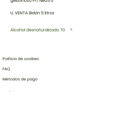
gelatinoso Ph: Neutro.
U. VENTA Bidón 5 litros
Alcohol desnaturalizado 70
Desinfectante general a base de
alcohol etílico y amonios
cuaternarios destinado para la
desinfección y sanitización de
Política de cookies
superficies de manipulación de
alimentos. Aspecto físico: Líquido
FAQ​
incoloro con aspecto gelatinoso
Ph: Neutro.
Métodos de pago
U. VENTA Bidón 5 litros
Oficinas:
​Santiago
Eulogia Sanchez 065, Providencia